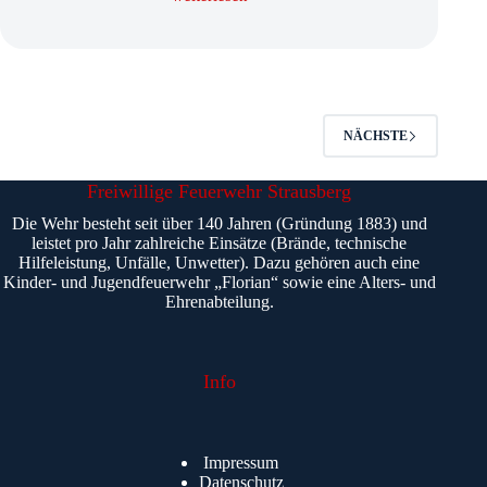
27.07.2026
/
07:04
Uhr,
Brand,
Strausberg
NÄCHSTE
Freiwillige Feuerwehr Strausberg
Die Wehr besteht seit über 140 Jahren (Gründung 1883) und
leistet pro Jahr zahlreiche Einsätze (Brände, technische
Hilfeleistung, Unfälle, Unwetter). Dazu gehören auch eine
Kinder- und Jugendfeuerwehr „Florian“ sowie eine Alters- und
Ehrenabteilung.
Info
Impressum
Datenschutz