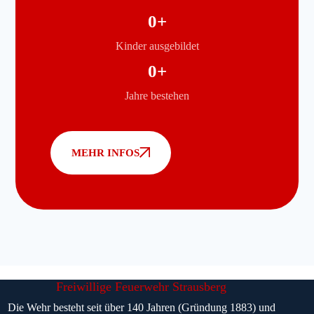
0
+
Kinder ausgebildet
0
+
Jahre bestehen
MEHR INFOS
Freiwillige Feuerwehr Strausberg
Die Wehr besteht seit über 140 Jahren (Gründung 1883) und