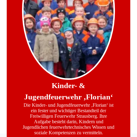
Kinder- &
Jugendfeuerwehr ‚Florian‘
Die Kinder- und Jugendfeuerwehr ‚Florian‘ ist
ein fester und wichtiger Bestandteil der
Freiwilligen Feuerwehr Strausberg. Ihre
Aufgabe besteht darin, Kindern und
Jugendlichen feuerwehrtechnisches Wissen und
soziale Kompetenzen zu vermitteln.